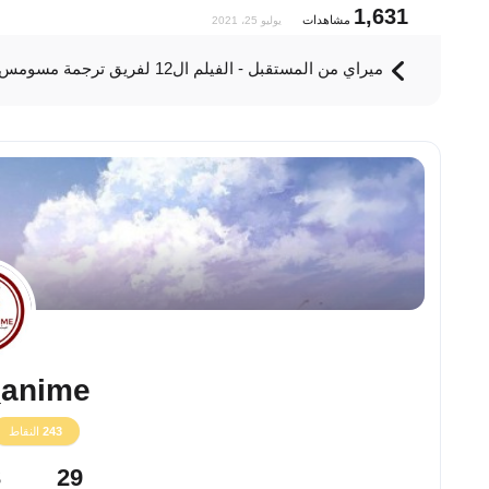
1,631
مشاهدات
يوليو 25، 2021
ميراي من المستقبل - الفيلم ال12 لفريق ترجمة مسومس
anime
243
النقاط
3
29