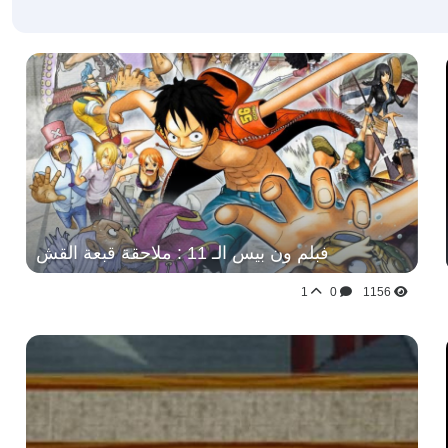
فبلم ون بيس الـ 11 : ملاحقة قبعة القش
1
0
1156