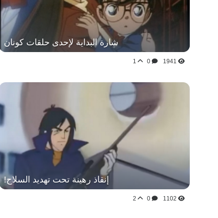
شارة البداية لإحدى حلقات كونان
1
0
1941
إنقاذ رهينة تحت تهديد السلاح!
2
0
1102