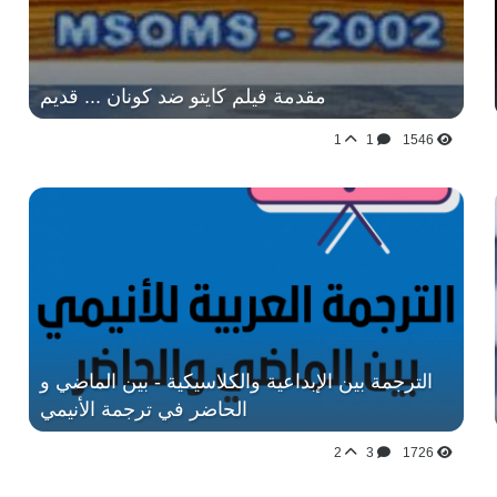
مقدمة فيلم كايتو ضد كونان ... قديم
1
1
1546
الترجمة بين الإبداعية والكلاسيكية - بين الماضي و
الحاضر في ترجمة الأنيمي
2
3
1726