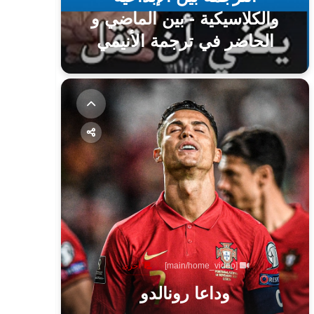
والكلاسيكية - بين الماضي و
الحاضر في ترجمة الأنيمي
[main/home_video]
أخرى
وداعا رونالدو