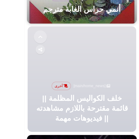
أنمي حراس الغابة مترجم
[main/home_news]
أخرى
خلف الكواليس المظلمة ||
قائمة مقترحة باللازم مشاهدته
|| فيديوهات مهمة