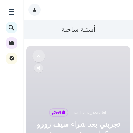
أسئلة ساخنة
[main/home_news]
الأفلام
تجربتي بعد شراء سيف زورو