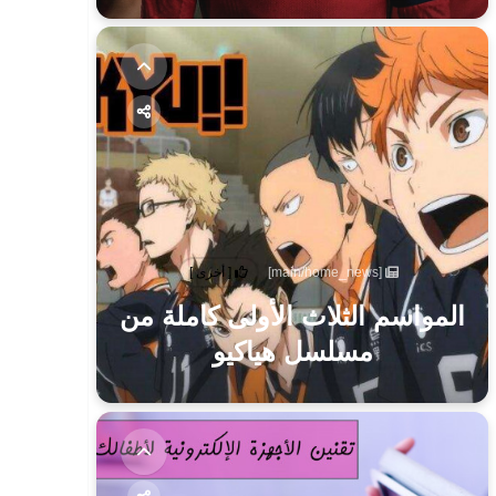
[main/home_news]
[ أخرى ]
المواسم الثلاث الأولى كاملة من
مسلسل هياكيو