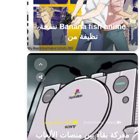
[main/home_video]
[ أخرى ]
Banana fish anime نسخة
نظيفة من
[main/home_video]
الألعاب الإلكترونية
معركة بقاء بين منصات الألعاب