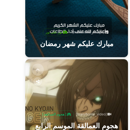
[main/home_image]
نور على نور
مبارك عليكم شهر رمضان
[main/home_video]
[ هجوم العمالقة ]
هجوم العمالقة الموسم الرابع