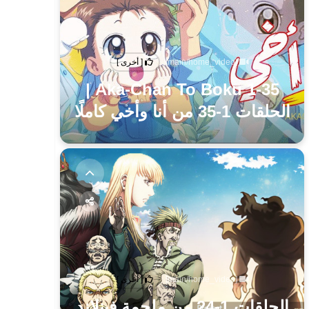
[main/home_video]
[ أخرى ]
Aka-Chan To Boku 1-35 |
الحلقات 1-35 من أنا وأخي كاملًا
[main/home_video]
[ أخرى ]
الحلقات 1-24 من ملحمة فينلاند