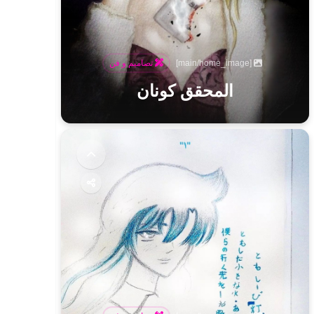
[main/home_image]
تصاميم و فن
المحقق كونان