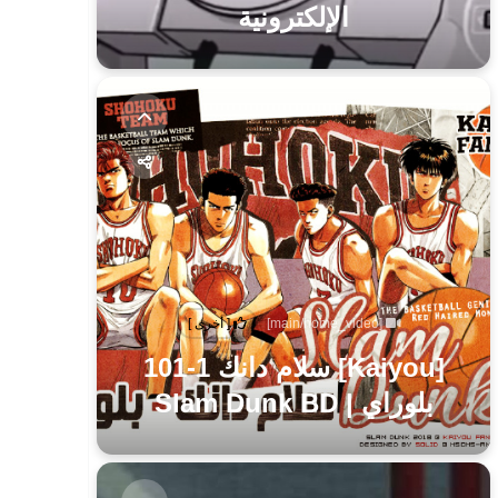
الإلكترونية
[main/home_video]
[ أخرى ]
[Kaiyou] سلام دانك 1-101
بلوراي | Slam Dunk BD