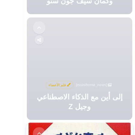
وكمان سيف جون سنو
[main/home_news]
قلم الأعضاء
إلى أين مع الذكاء الاصطناعي
وجيل Z