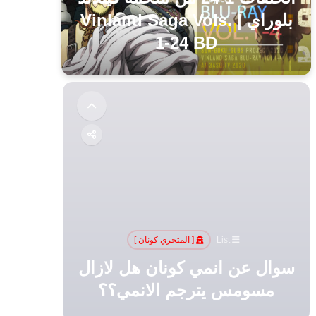
بلوراي | Vinland Saga Vols.
1-24 BD
List
[ المتحري كونان ]
سوال عن انمي كونان هل لازال
مسومس يترجم الانمي؟؟