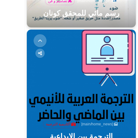
[main/home_image]
تصاميم و فن
رسم مائي للمحقق كونان
[main/home_news]
أكاديمية الترجمة
الترجمة بين الإبداعية