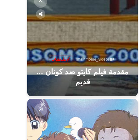
[main/home_video]
مقتطفات
مقدمة فيلم كايتو ضد كونان ...
قديم