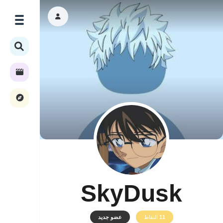
SkyDusk
11
النقاط
عضو جديد