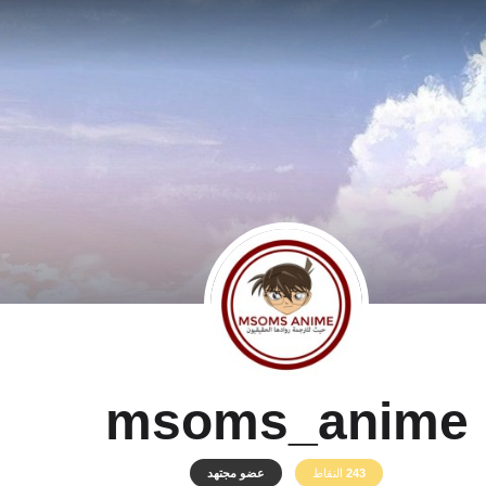
msoms_anime
243
النقاط
عضو مجتهد